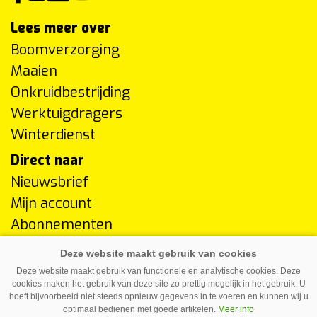
Lees meer over
Boomverzorging
Maaien
Onkruidbestrijding
Werktuigdragers
Winterdienst
Direct naar
Nieuwsbrief
Mijn account
Abonnementen
Adverteren
Over ons
Deze website maakt gebruik van functionele en analytische cookies. Deze
cookies maken het gebruik van deze site zo prettig mogelijk in het gebruik. U
Contact
hoeft bijvoorbeeld niet steeds opnieuw gegevens in te voeren en kunnen wij u
Disclaimer
optimaal bedienen met goede artikelen.
Meer info