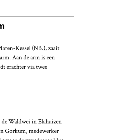
rm
aren-Kessel (NB.), zaait
rm. Aan de arm is een
t erachter via twee
n de Wâldwei in Elahuizen
Van Gorkum, medewerker