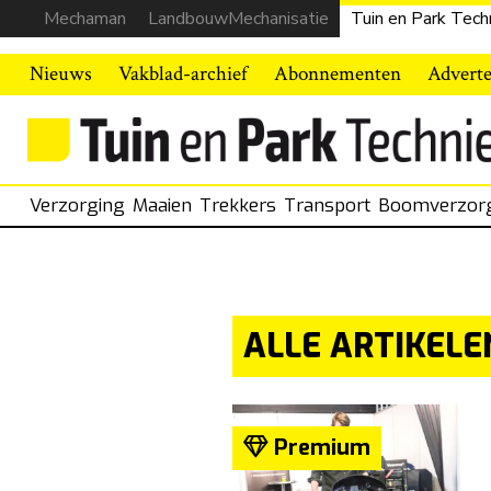
Mechaman
LandbouwMechanisatie
Tuin en Park Tech
Nieuws
Vakblad-archief
Abonnementen
Advert
Verzorging
Maaien
Trekkers
Transport
Boomverzor
ALLE ARTIKELEN
Premium