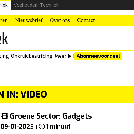
niek
Veehouderij Techniek
eren
Nieuwsbrief
Over ons
Contact
ging
Onkruidbestrijding
Meer
|
Abonneevoordeel
 IN: VIDEO
Groene Sector: Gadgets
09-01-2025
1 minuut