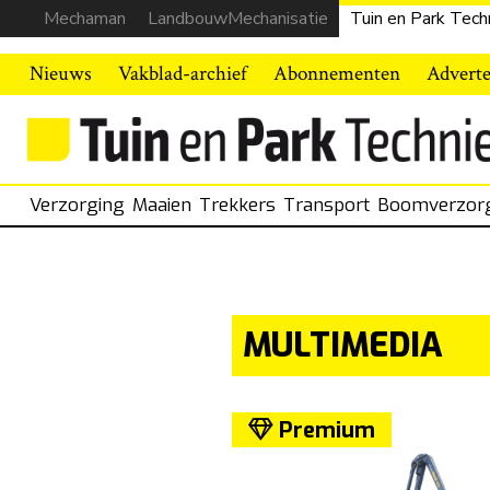
Mechaman
LandbouwMechanisatie
Tuin en Park Tech
Nieuws
Vakblad-archief
Abonnementen
Advert
Verzorging
Maaien
Trekkers
Transport
Boomverzor
MULTIMEDIA
Premium