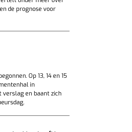
 vertelt onder meer over
en de prognose voor
begonnen. Op 13, 14 en 15
mentenhal in
 verslag en baant zich
beursdag.