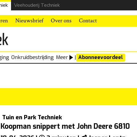
niek
Veehouderij Techniek
eren
Nieuwsbrief
Over ons
Contact
ging
Onkruidbestrijding
Meer
|
Abonneevoordeel
Tuin en Park Techniek
Koopman snippert met John Deere 6810