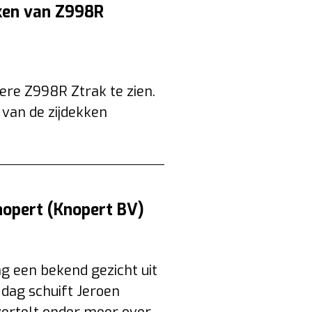
kken van Z998R
re Z998R Ztrak te zien.
van de zijdekken
nopert (Knopert BV)
g een bekend gezicht uit
 dag schuift Jeroen