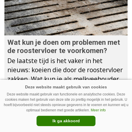
Wat kun je doen om problemen met
de roostervloer te voorkomen?
De laatste tijd is het vaker in het
nieuws: koeien die door de roostervloer
zakken. Wat kun je als melkveehouder
doen om problemen met de
Deze website maakt gebruik van functionele en analytische cookies. Deze
roostervloer te voorkomen?
cookies maken het gebruik van deze site zo prettig mogelijk in het gebruik. U
hoeft bijvoorbeeld niet steeds opnieuw gegevens in te voeren en kunnen wij u
Premium
optimaal bedienen met goede artikelen.
Meer info
Ik ga akkoord