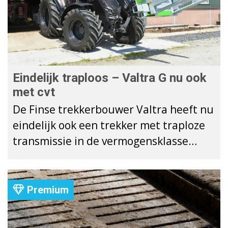
Eindelijk traploos – Valtra G nu ook
met cvt
De Finse trekkerbouwer Valtra heeft nu
eindelijk ook een trekker met traploze
transmissie in de vermogensklasse
tussen 78 en 107 kW (105 en 145 pk).
Valtra rust de vier modellen uit de G-
serie ermee uit.
Premium