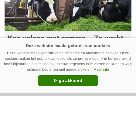
Koe volgen met camera – Zo werkt
Cowcatcher
Deze website maakt gebruik van functionele en analytische cookies. Deze
Met goedkope camera’s en gratis
cookies maken het gebruik van deze site zo prettig mogelijk in het gebruik. U
hoeft bijvoorbeeld niet steeds opnieuw gegevens in te voeren en kunnen wij u
opensourcesoftware kunnen
optimaal bedienen met goede artikelen.
Meer info
veehouders sinds kort op een
Ik ga akkoord
laagdrempelige manier aan de slag met
tochtdetectie en afkalfmonitoring. Wat
komt er zoal bij kijken?
Premium