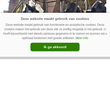
Deze website maakt gebruik van functionele en analytische cookies. Deze
cookies maken het gebruik van deze site zo prettig mogelijk in het gebruik. U
hoeft bijvoorbeeld niet steeds opnieuw gegevens in te voeren en kunnen wij u
optimaal bedienen met goede artikelen.
Meer info
Koe volgen met camera – Zo werkt
Cowcatcher
Ik ga akkoord
Met goedkope camera’s en gratis
opensourcesoftware kunnen
veehouders sinds kort op een
laagdrempelige manier aan de slag met
tochtdetectie en afkalfmonitoring. Wat
komt er zoal bij kijken?
Premium