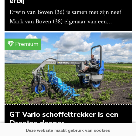
erbij’
Erwin van Boven (36) is samen met zijn neef
Mark van Boven (38) eigenaar van een
gemengd bedrijf in Erica (Dr.). Achter hun
akkerbouwbedrijf liggen de stallen waar ze
Premium
vleeskippen houden. In de schuur vooraan is
het qua trekkers allemaal blauw, waaronder de
New Holland T7070 voor de trekkertrek.
GT Vario schoffeltrekker is een
Drentse doener
Schoffelspecialist Hengers uit Coevorden (Dr.)