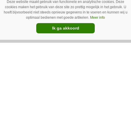
Deze website maakt gebruik van functionele en analytische cookies. Deze
heeft in samenwerking met machinebouwer
cookies maken het gebruik van deze site zo prettig mogelijk in het gebruik. U
hoeft bijvoorbeeld niet steeds opnieuw gegevens in te voeren en kunnen wij u
Macon in Kraggenburg (Fl.) een
optimaal bedienen met goede artikelen.
Meer info
schoffeltrekker gebouwd. Eenvoudig en licht,
Premium
Ik ga akkoord
dat waren de vereisten. En dat is met de GT
Vario aardig gelukt.
Photoheyler Spoty 9300 –
Nieuwe en eenvoudige
spotsprayer
Met de Spoty 9300 introduceert het Duitse
Photoheyler een nieuwe, eenvoudige