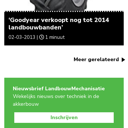
‘Goodyear verkoopt nog tot 2014
landbouwbanden’
02-03-2013 |
1 minuut
Meer gerelateerd
Nieuwsbrief LandbouwMechanisatie
Wekelijks nieuws over techniek in de
akkerbouw
Inschrijven