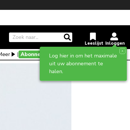
X
Meer
|
Abonneevoordeel
Log hier in om het maximale
uit uw abonnement te
halen.