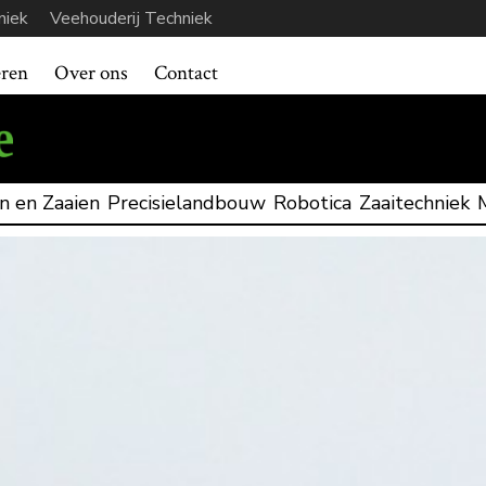
niek
Veehouderij Techniek
eren
Over ons
Contact
n en Zaaien
Precisielandbouw
Robotica
Zaaitechniek