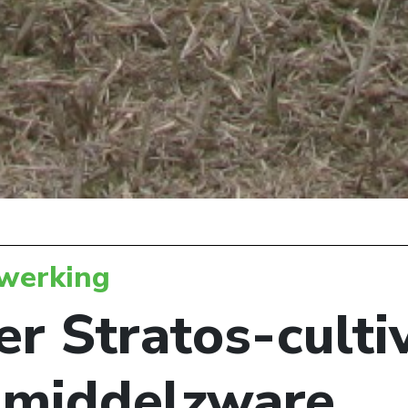
werking
er Stratos-culti
 middelzware