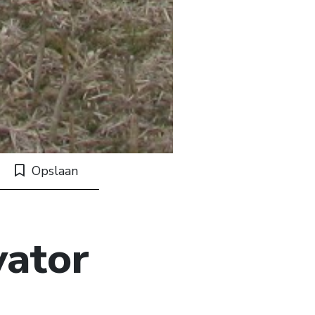
Opslaan
vator