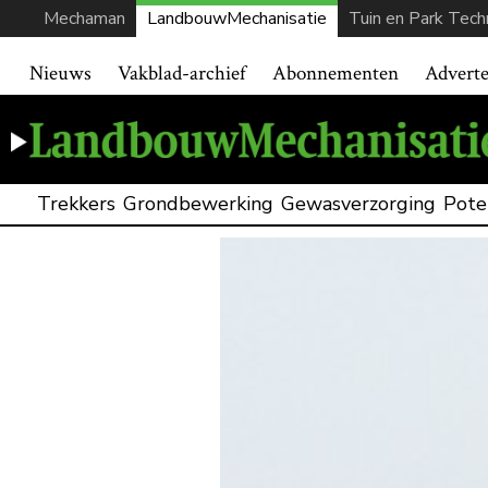
Mechaman
LandbouwMechanisatie
Tuin en Park Tech
Nieuws
Vakblad-archief
Abonnementen
Advert
Trekkers
Grondbewerking
Gewasverzorging
Pote