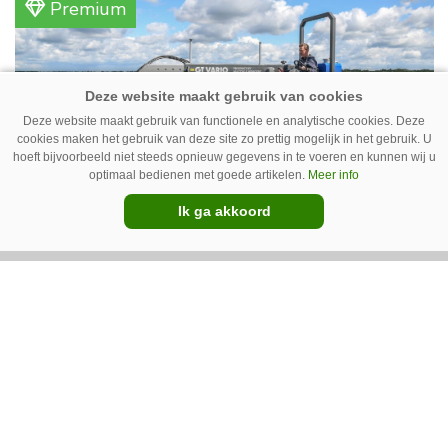
Premium
vleeskippen houden. In de schuur vooraan is
het qua trekkers allemaal blauw, waaronder de
New Holland T7070 voor de trekkertrek.
Deze website maakt gebruik van functionele en analytische cookies. Deze
cookies maken het gebruik van deze site zo prettig mogelijk in het gebruik. U
hoeft bijvoorbeeld niet steeds opnieuw gegevens in te voeren en kunnen wij u
optimaal bedienen met goede artikelen.
Meer info
Ik ga akkoord
GT Vario schoffeltrekker is een
Drentse doener
Schoffelspecialist Hengers uit Coevorden (Dr.)
heeft in samenwerking met machinebouwer
Macon in Kraggenburg (Fl.) een
schoffeltrekker gebouwd. Eenvoudig en licht,
Premium
dat waren de vereisten. En dat is met de GT