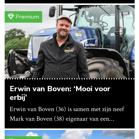
vanwege lange levertijden produceert het
bedrijf ze nu in eigen huis.
Premium
Erwin van Boven: ‘Mooi voor
erbij’
Erwin van Boven (36) is samen met zijn neef
Mark van Boven (38) eigenaar van een
gemengd bedrijf in Erica (Dr.). Achter hun
akkerbouwbedrijf liggen de stallen waar ze