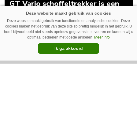
GT Vario schoffeltrekker is een
Drentse doener
Deze website maakt gebruik van functionele en analytische cookies. Deze
Schoffelspecialist Hengers uit Coevorden (Dr.)
cookies maken het gebruik van deze site zo prettig mogelijk in het gebruik. U
heeft in samenwerking met machinebouwer
hoeft bijvoorbeeld niet steeds opnieuw gegevens in te voeren en kunnen wij u
optimaal bedienen met goede artikelen.
Meer info
Macon in Kraggenburg (Fl.) een
Ik ga akkoord
schoffeltrekker gebouwd. Eenvoudig en licht,
Premium
dat waren de vereisten. En dat is met de GT
Vario aardig gelukt.
Photoheyler Spoty 9300 –
Nieuwe en eenvoudige