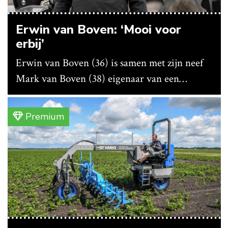
Erwin van Boven: ‘Mooi voor
erbij’
Erwin van Boven (36) is samen met zijn neef
Mark van Boven (38) eigenaar van een
gemengd bedrijf in Erica (Dr.). Achter hun
akkerbouwbedrijf liggen de stallen waar ze
Premium
vleeskippen houden. In de schuur vooraan is
het qua trekkers allemaal blauw, waaronder de
New Holland T7070 voor de trekkertrek.