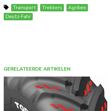
Transport
Trekkers
Agribex
Deutz-Fahr
GERELATEERDE ARTIKELEN