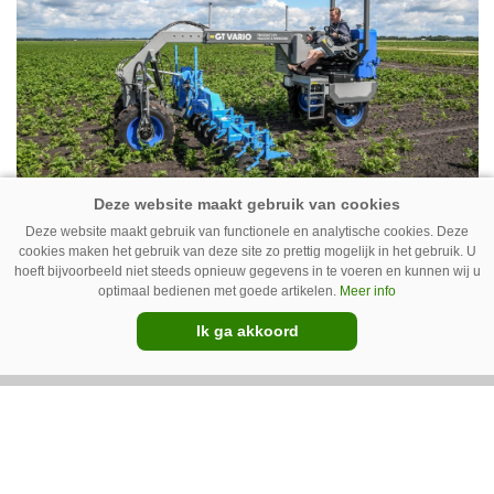
het qua trekkers allemaal blauw, waaronder de
New Holland T7070 voor de trekkertrek.
GT Vario schoffeltrekker is een
Deze website maakt gebruik van functionele en analytische cookies. Deze
Drentse doener
cookies maken het gebruik van deze site zo prettig mogelijk in het gebruik. U
hoeft bijvoorbeeld niet steeds opnieuw gegevens in te voeren en kunnen wij u
Schoffelspecialist Hengers uit Coevorden (Dr.)
optimaal bedienen met goede artikelen.
Meer info
heeft in samenwerking met machinebouwer
Ik ga akkoord
Macon in Kraggenburg (Fl.) een
schoffeltrekker gebouwd. Eenvoudig en licht,
Premium
dat waren de vereisten. En dat is met de GT
Vario aardig gelukt.