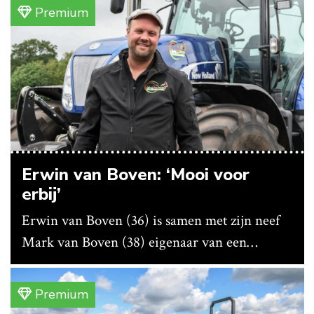
bedrijf ze nu in eigen huis.
Premium
Erwin van Boven: ‘Mooi voor
erbij’
Erwin van Boven (36) is samen met zijn neef
Mark van Boven (38) eigenaar van een
gemengd bedrijf in Erica (Dr.). Achter hun
akkerbouwbedrijf liggen de stallen waar ze
Premium
vleeskippen houden. In de schuur vooraan is