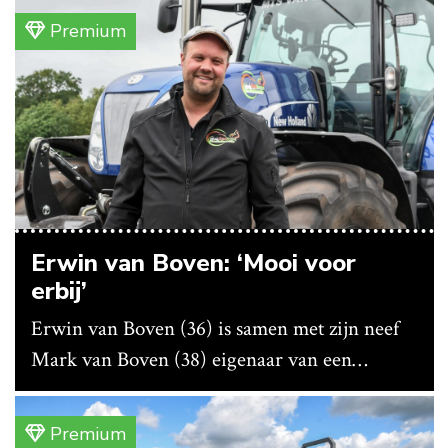
bedrijf ze nu in eigen huis.
Premium
Erwin van Boven: ‘Mooi voor
erbij’
Erwin van Boven (36) is samen met zijn neef
Mark van Boven (38) eigenaar van een
gemengd bedrijf in Erica (Dr.). Achter hun
akkerbouwbedrijf liggen de stallen waar ze
Premium