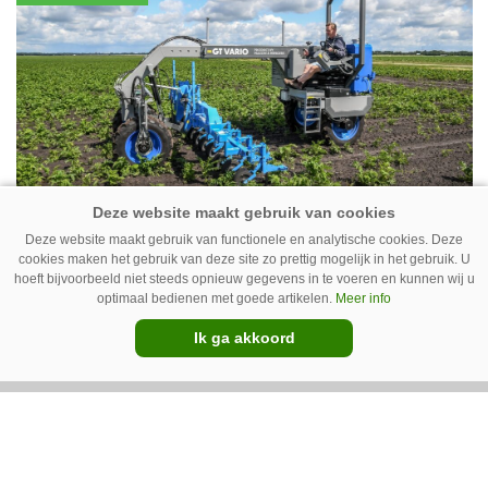
vleeskippen houden. In de schuur vooraan is
het qua trekkers allemaal blauw, waaronder de
New Holland T7070 voor de trekkertrek.
GT Vario schoffeltrekker is een
Deze website maakt gebruik van functionele en analytische cookies. Deze
Drentse doener
cookies maken het gebruik van deze site zo prettig mogelijk in het gebruik. U
hoeft bijvoorbeeld niet steeds opnieuw gegevens in te voeren en kunnen wij u
optimaal bedienen met goede artikelen.
Meer info
Schoffelspecialist Hengers uit Coevorden (Dr.)
heeft in samenwerking met machinebouwer
Ik ga akkoord
Macon in Kraggenburg (Fl.) een
schoffeltrekker gebouwd. Eenvoudig en licht,
Premium
dat waren de vereisten. En dat is met de GT
Vario aardig gelukt.