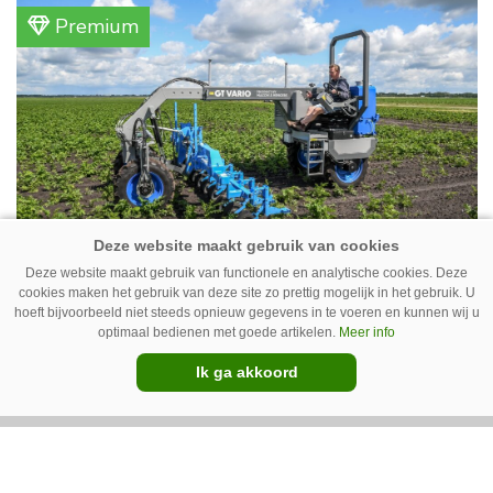
akkerbouwbedrijf liggen de stallen waar ze
Premium
vleeskippen houden. In de schuur vooraan is
het qua trekkers allemaal blauw, waaronder de
New Holland T7070 voor de trekkertrek.
GT Vario schoffeltrekker is een
Deze website maakt gebruik van functionele en analytische cookies. Deze
cookies maken het gebruik van deze site zo prettig mogelijk in het gebruik. U
Drentse doener
hoeft bijvoorbeeld niet steeds opnieuw gegevens in te voeren en kunnen wij u
optimaal bedienen met goede artikelen.
Meer info
Schoffelspecialist Hengers uit Coevorden (Dr.)
Ik ga akkoord
heeft in samenwerking met machinebouwer
Macon in Kraggenburg (Fl.) een
schoffeltrekker gebouwd. Eenvoudig en licht,
Premium
dat waren de vereisten. En dat is met de GT