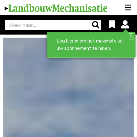
X
Log hier in om het maximale uit
uw abonnement te halen.