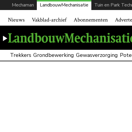
Mechaman
LandbouwMechanisatie
Tuin en Park Tech
Nieuws
Vakblad-archief
Abonnementen
Advert
Trekkers
Grondbewerking
Gewasverzorging
Pote