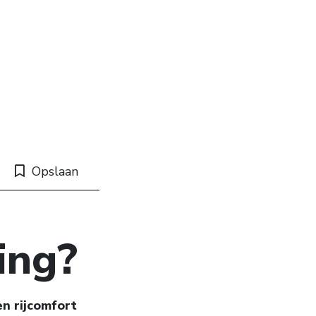
Opslaan
ing?
en rijcomfort