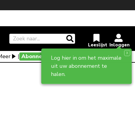
X
Meer
|
Abonneevoordeel
Log hier in om het maximale
uit uw abonnement te
halen.