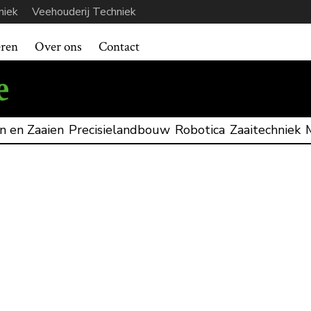
niek
Veehouderij Techniek
eren
Over ons
Contact
n en Zaaien
Precisielandbouw
Robotica
Zaaitechniek