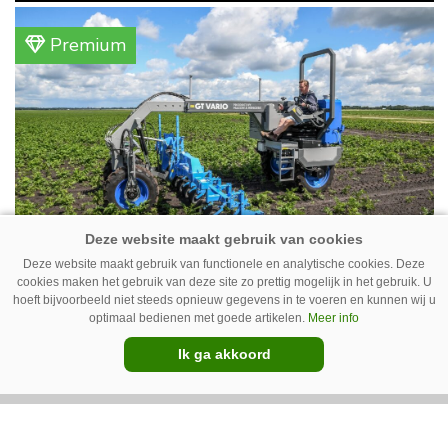
gemengd bedrijf in Erica (Dr.). Achter hun
akkerbouwbedrijf liggen de stallen waar ze
Premium
vleeskippen houden. In de schuur vooraan is
het qua trekkers allemaal blauw, waaronder de
New Holland T7070 voor de trekkertrek.
Deze website maakt gebruik van functionele en analytische cookies. Deze
GT Vario schoffeltrekker is een
cookies maken het gebruik van deze site zo prettig mogelijk in het gebruik. U
Drentse doener
hoeft bijvoorbeeld niet steeds opnieuw gegevens in te voeren en kunnen wij u
optimaal bedienen met goede artikelen.
Meer info
Schoffelspecialist Hengers uit Coevorden (Dr.)
Ik ga akkoord
heeft in samenwerking met machinebouwer
Macon in Kraggenburg (Fl.) een
schoffeltrekker gebouwd. Eenvoudig en licht,
Premium