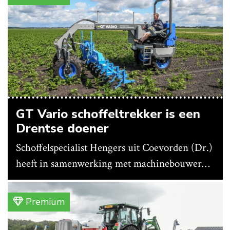
vleeskippen houden. In de schuur vooraan is
het qua trekkers allemaal blauw, waaronder de
New Holland T7070 voor de trekkertrek.
GT Vario schoffeltrekker is een
Drentse doener
Schoffelspecialist Hengers uit Coevorden (Dr.)
heeft in samenwerking met machinebouwer
Macon in Kraggenburg (Fl.) een
schoffeltrekker gebouwd. Eenvoudig en licht,
Premium
dat waren de vereisten. En dat is met de GT
Vario aardig gelukt.