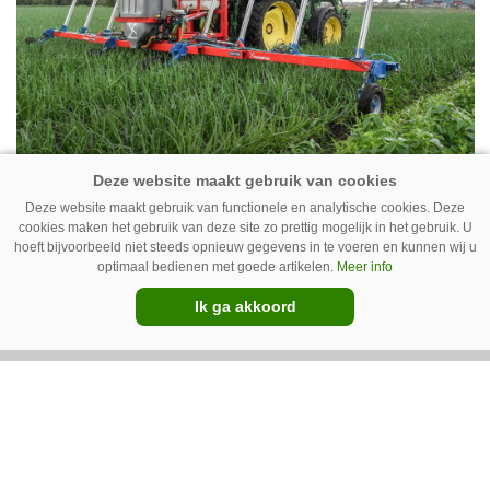
Photoheyler Spoty 9300 –
Deze website maakt gebruik van functionele en analytische cookies. Deze
Nieuwe en eenvoudige
cookies maken het gebruik van deze site zo prettig mogelijk in het gebruik. U
spotsprayer
hoeft bijvoorbeeld niet steeds opnieuw gegevens in te voeren en kunnen wij u
Met de Spoty 9300 introduceert het Duitse
optimaal bedienen met goede artikelen.
Meer info
Photoheyler een nieuwe, eenvoudige
Ik ga akkoord
spotsprayer. Meest opvallend is het ontbreken
van een abonnement. Nieuwe rekenregels kun
Premium
je gratis ophalen via het webportaal van de
fabrikant. Voor een nieuw gewas kun je ze
daar ook zelf genereren.