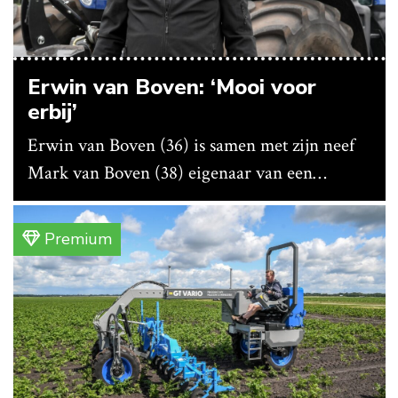
Erwin van Boven: ‘Mooi voor
erbij’
Erwin van Boven (36) is samen met zijn neef
Mark van Boven (38) eigenaar van een
gemengd bedrijf in Erica (Dr.). Achter hun
akkerbouwbedrijf liggen de stallen waar ze
Premium
vleeskippen houden. In de schuur vooraan is
het qua trekkers allemaal blauw, waaronder de
New Holland T7070 voor de trekkertrek.