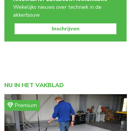
Wekelijks nieuws over techniek in de
akkerbouw
Inschrijven
NU IN HET VAKBLAD
Premium