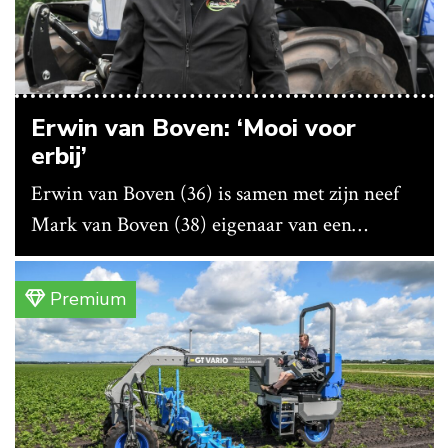
Erwin van Boven: ‘Mooi voor
erbij’
Erwin van Boven (36) is samen met zijn neef
Mark van Boven (38) eigenaar van een
gemengd bedrijf in Erica (Dr.). Achter hun
akkerbouwbedrijf liggen de stallen waar ze
Premium
vleeskippen houden. In de schuur vooraan is
het qua trekkers allemaal blauw, waaronder de
New Holland T7070 voor de trekkertrek.