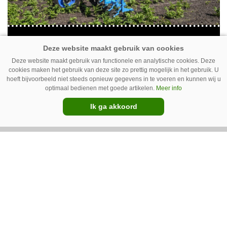
GT Vario schoffeltrekker is een
Drentse doener
Deze website maakt gebruik van functionele en analytische cookies. Deze
cookies maken het gebruik van deze site zo prettig mogelijk in het gebruik. U
Schoffelspecialist Hengers uit Coevorden (Dr.)
hoeft bijvoorbeeld niet steeds opnieuw gegevens in te voeren en kunnen wij u
heeft in samenwerking met machinebouwer
optimaal bedienen met goede artikelen.
Meer info
Macon in Kraggenburg (Fl.) een
Ik ga akkoord
schoffeltrekker gebouwd. Eenvoudig en licht,
Premium
dat waren de vereisten. En dat is met de GT
Vario aardig gelukt.