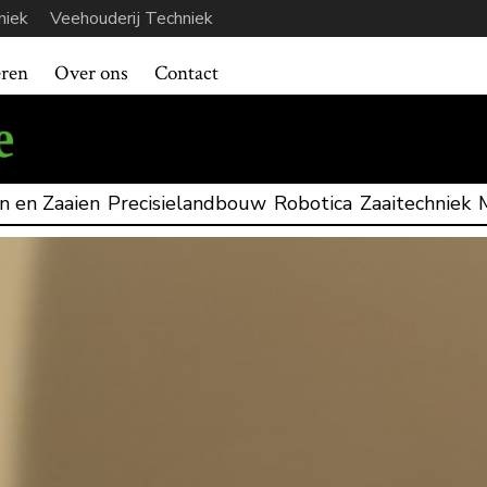
niek
Veehouderij Techniek
eren
Over ons
Contact
n en Zaaien
Precisielandbouw
Robotica
Zaaitechniek