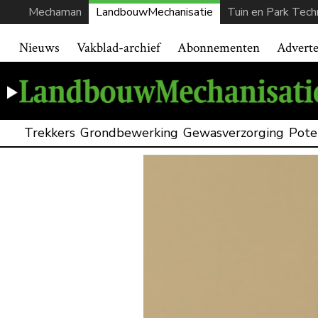
Mechaman
LandbouwMechanisatie
Tuin en Park Tech
Nieuws
Vakblad-archief
Abonnementen
Advert
Trekkers
Grondbewerking
Gewasverzorging
Pote