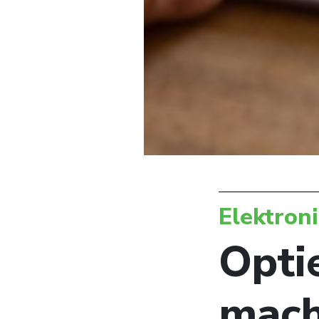
Elektron
Opti
mach