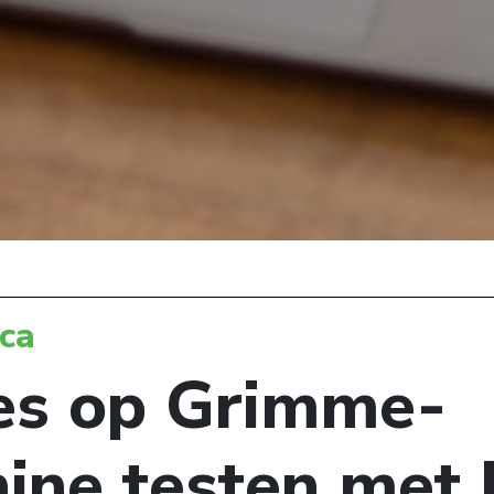
ica
es op Grimme-
ine testen met 