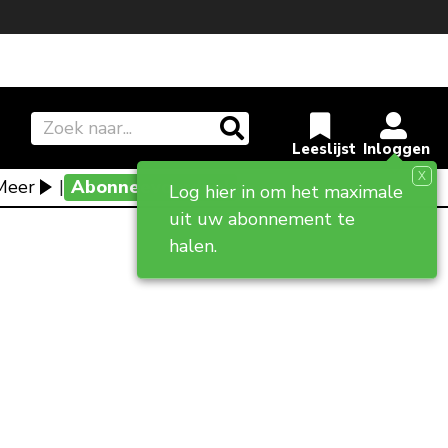
X
Meer
|
Abonneevoordeel
Log hier in om het maximale
uit uw abonnement te
halen.