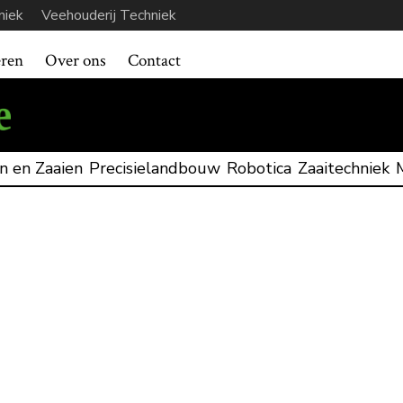
niek
Veehouderij Techniek
eren
Over ons
Contact
n en Zaaien
Precisielandbouw
Robotica
Zaaitechniek