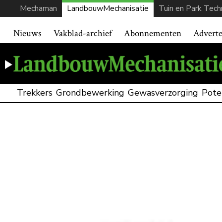
Mechaman
LandbouwMechanisatie
Tuin en Park Tech
Nieuws
Vakblad-archief
Abonnementen
Advert
Trekkers
Grondbewerking
Gewasverzorging
Pote