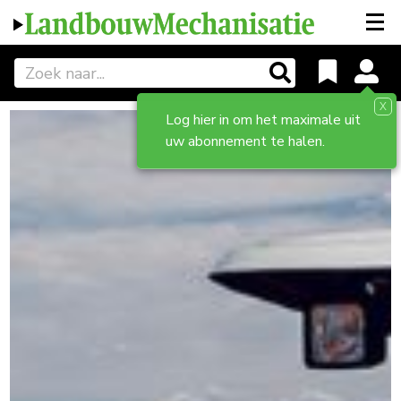
X
Log hier in om het maximale uit
uw abonnement te halen.