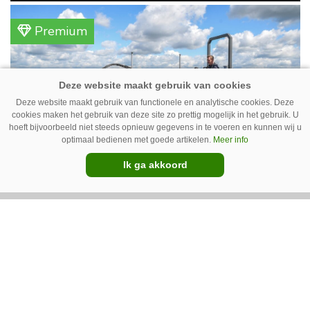
gemengd bedrijf in Erica (Dr.). Achter hun
akkerbouwbedrijf liggen de stallen waar ze
Premium
vleeskippen houden. In de schuur vooraan is
het qua trekkers allemaal blauw, waaronder de
New Holland T7070 voor de trekkertrek.
Deze website maakt gebruik van functionele en analytische cookies. Deze
cookies maken het gebruik van deze site zo prettig mogelijk in het gebruik. U
hoeft bijvoorbeeld niet steeds opnieuw gegevens in te voeren en kunnen wij u
optimaal bedienen met goede artikelen.
Meer info
Ik ga akkoord
GT Vario schoffeltrekker is een
Drentse doener
Schoffelspecialist Hengers uit Coevorden (Dr.)
heeft in samenwerking met machinebouwer
Macon in Kraggenburg (Fl.) een
schoffeltrekker gebouwd. Eenvoudig en licht,