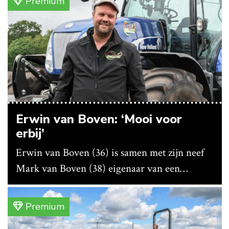
Premium
Erwin van Boven: ‘Mooi voor
erbij’
Erwin van Boven (36) is samen met zijn neef
Mark van Boven (38) eigenaar van een
gemengd bedrijf in Erica (Dr.). Achter hun
akkerbouwbedrijf liggen de stallen waar ze
Premium
vleeskippen houden. In de schuur vooraan is