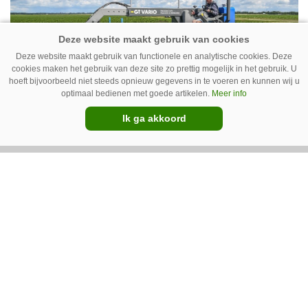
het qua trekkers allemaal blauw, waaronder de
New Holland T7070 voor de trekkertrek.
Deze website maakt gebruik van functionele en analytische cookies. Deze
cookies maken het gebruik van deze site zo prettig mogelijk in het gebruik. U
hoeft bijvoorbeeld niet steeds opnieuw gegevens in te voeren en kunnen wij u
optimaal bedienen met goede artikelen.
Meer info
Ik ga akkoord
GT Vario schoffeltrekker is een
Drentse doener
Schoffelspecialist Hengers uit Coevorden (Dr.)
heeft in samenwerking met machinebouwer
Macon in Kraggenburg (Fl.) een
schoffeltrekker gebouwd. Eenvoudig en licht,
Premium
dat waren de vereisten. En dat is met de GT
Vario aardig gelukt.