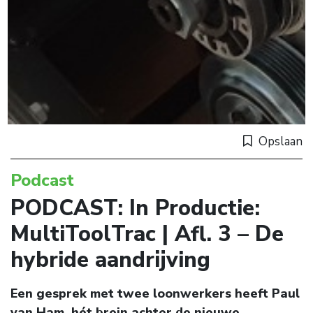
Opslaan
Podcast
PODCAST: In Productie:
MultiToolTrac | Afl. 3 – De
hybride aandrijving
Een gesprek met twee loonwerkers heeft Paul
van Ham, hét brein achter de nieuwe