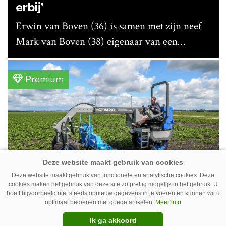
erbij’
Erwin van Boven (36) is samen met zijn neef
Mark van Boven (38) eigenaar van een
gemengd bedrijf in Erica (Dr.). Achter hun
akkerbouwbedrijf liggen de stallen waar ze
Premium
vleeskippen houden. In de schuur vooraan is
het qua trekkers allemaal blauw, waaronder de
New Holland T7070 voor de trekkertrek.
Deze website maakt gebruik van functionele en analytische cookies. Deze
cookies maken het gebruik van deze site zo prettig mogelijk in het gebruik. U
GT Vario schoffeltrekker is een
hoeft bijvoorbeeld niet steeds opnieuw gegevens in te voeren en kunnen wij u
optimaal bedienen met goede artikelen.
Meer info
Drentse doener
Ik ga akkoord