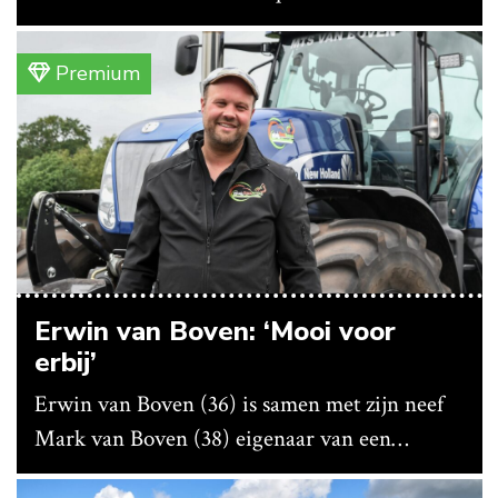
vanwege lange levertijden produceert het
bedrijf ze nu in eigen huis.
Premium
Erwin van Boven: ‘Mooi voor
erbij’
Erwin van Boven (36) is samen met zijn neef
Mark van Boven (38) eigenaar van een
gemengd bedrijf in Erica (Dr.). Achter hun