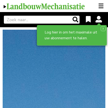
X
Log hier in om het maximale uit
uw abonnement te halen.