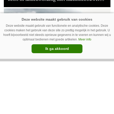
Macon in Kraggenburg (Fl.) een
schoffeltrekker gebouwd. Eenvoudig en licht,
Premium
dat waren de vereisten. En dat is met de GT
Deze website maakt gebruik van functionele en analytische cookies. Deze
Vario aardig gelukt.
cookies maken het gebruik van deze site zo prettig mogelijk in het gebruik. U
hoeft bijvoorbeeld niet steeds opnieuw gegevens in te voeren en kunnen wij u
optimaal bedienen met goede artikelen.
Meer info
Ik ga akkoord
Photoheyler Spoty 9300 –
Nieuwe en eenvoudige
spotsprayer
Met de Spoty 9300 introduceert het Duitse
Photoheyler een nieuwe, eenvoudige
spotsprayer. Meest opvallend is het ontbreken