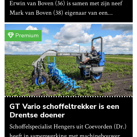
Erwin van Boven (36) is samen met zijn neef
Mark van Boven (38) eigenaar van een
gemengd bedrijf in Erica (Dr.). Achter hun
akkerbouwbedrijf liggen de stallen waar ze
Premium
vleeskippen houden. In de schuur vooraan is
het qua trekkers allemaal blauw, waaronder de
New Holland T7070 voor de trekkertrek.
GT Vario schoffeltrekker is een
Drentse doener
Schoffelspecialist Hengers uit Coevorden (Dr.)
heeft in samenwerking met machinebouwer