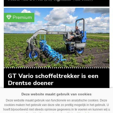
gemengd bedrijf in Erica (Dr.). Achter hun
akkerbouwbedrijf liggen de stallen waar ze
Premium
vleeskippen houden. In de schuur vooraan is
het qua trekkers allemaal blauw, waaronder de
New Holland T7070 voor de trekkertrek.
GT Vario schoffeltrekker is een
Drentse doener
Schoffelspecialist Hengers uit Coevorden (Dr.)
heeft in samenwerking met machinebouwer
Deze website maakt gebruik van functionele en analytische cookies. Deze
cookies maken het gebruik van deze site zo prettig mogelijk in het gebruik. U
Macon in Kraggenburg (Fl.) een
hoeft bijvoorbeeld niet steeds opnieuw gegevens in te voeren en kunnen wij u