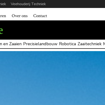
niek
Veehouderij Techniek
eren
Over ons
Contact
n en Zaaien
Precisielandbouw
Robotica
Zaaitechniek