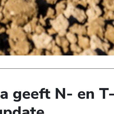
a geeft N- en T
update