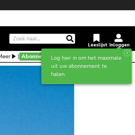
X
Meer
|
Abonneevoordeel
Log hier in om het maximale
uit uw abonnement te
halen.