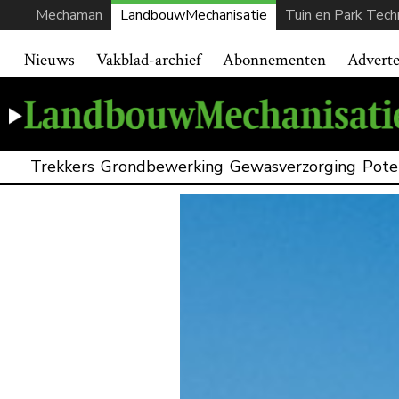
Mechaman
LandbouwMechanisatie
Tuin en Park Tech
Nieuws
Vakblad-archief
Abonnementen
Advert
Trekkers
Grondbewerking
Gewasverzorging
Pote