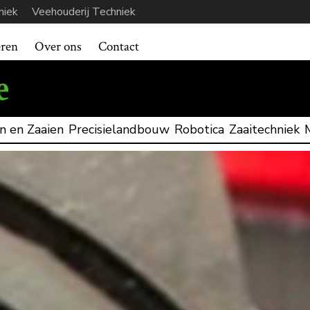
niek
Veehouderij Techniek
eren
Over ons
Contact
n en Zaaien
Precisielandbouw
Robotica
Zaaitechniek