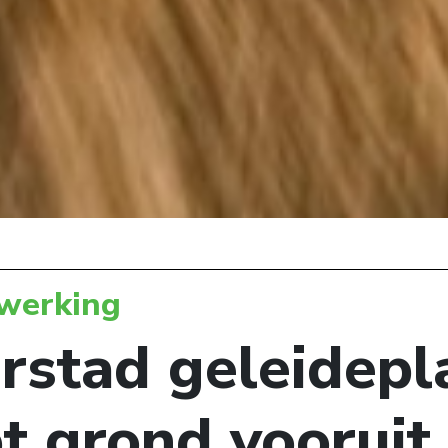
werking
rstad geleidepl
t grond vooruit