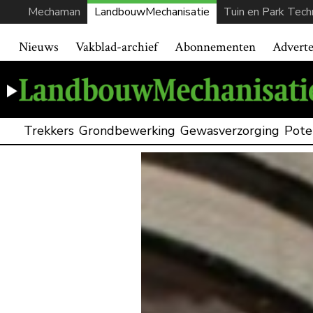
Mechaman
LandbouwMechanisatie
Tuin en Park Tech
Nieuws
Vakblad-archief
Abonnementen
Advert
Trekkers
Grondbewerking
Gewasverzorging
Pote