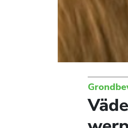
Grondbe
Väde
werp