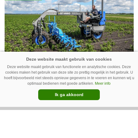
vleeskippen houden. In de schuur vooraan is
het qua trekkers allemaal blauw, waaronder de
New Holland T7070 voor de trekkertrek.
GT Vario schoffeltrekker is een
Deze website maakt gebruik van functionele en analytische cookies. Deze
Drentse doener
cookies maken het gebruik van deze site zo prettig mogelijk in het gebruik. U
hoeft bijvoorbeeld niet steeds opnieuw gegevens in te voeren en kunnen wij u
optimaal bedienen met goede artikelen.
Meer info
Schoffelspecialist Hengers uit Coevorden (Dr.)
heeft in samenwerking met machinebouwer
Ik ga akkoord
Macon in Kraggenburg (Fl.) een
schoffeltrekker gebouwd. Eenvoudig en licht,
Premium
dat waren de vereisten. En dat is met de GT
Vario aardig gelukt.