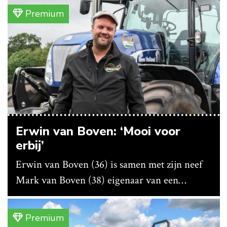
bedrijf ze nu in eigen huis.
Premium
Erwin van Boven: ‘Mooi voor
erbij’
Erwin van Boven (36) is samen met zijn neef
Mark van Boven (38) eigenaar van een
gemengd bedrijf in Erica (Dr.). Achter hun
akkerbouwbedrijf liggen de stallen waar ze
Premium