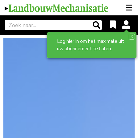
X
Log hier in om het maximale uit
uw abonnement te halen.