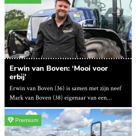
Erwin van Boven: ‘Mooi voor
erbij’
Erwin van Boven (36) is samen met zijn neef
Mark van Boven (38) eigenaar van een
gemengd bedrijf in Erica (Dr.). Achter hun
akkerbouwbedrijf liggen de stallen waar ze
Premium
vleeskippen houden. In de schuur vooraan is
het qua trekkers allemaal blauw, waaronder de