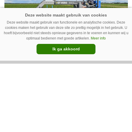
New Holland T7070 voor de trekkertrek.
Deze website maakt gebruik van functionele en analytische cookies. Deze
cookies maken het gebruik van deze site zo prettig mogelijk in het gebruik. U
hoeft bijvoorbeeld niet steeds opnieuw gegevens in te voeren en kunnen wij u
optimaal bedienen met goede artikelen.
Meer info
Ik ga akkoord
GT Vario schoffeltrekker is een
Drentse doener
Schoffelspecialist Hengers uit Coevorden (Dr.)
heeft in samenwerking met machinebouwer
Macon in Kraggenburg (Fl.) een
schoffeltrekker gebouwd. Eenvoudig en licht,
Premium
dat waren de vereisten. En dat is met de GT
Vario aardig gelukt.