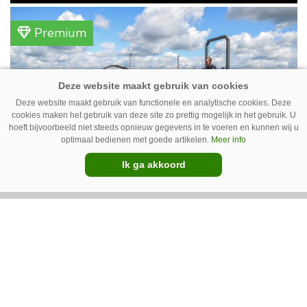
gemengd bedrijf in Erica (Dr.). Achter hun
akkerbouwbedrijf liggen de stallen waar ze
Premium
vleeskippen houden. In de schuur vooraan is
het qua trekkers allemaal blauw, waaronder de
New Holland T7070 voor de trekkertrek.
Deze website maakt gebruik van functionele en analytische cookies. Deze
cookies maken het gebruik van deze site zo prettig mogelijk in het gebruik. U
hoeft bijvoorbeeld niet steeds opnieuw gegevens in te voeren en kunnen wij u
optimaal bedienen met goede artikelen.
Meer info
Ik ga akkoord
GT Vario schoffeltrekker is een
Drentse doener
Schoffelspecialist Hengers uit Coevorden (Dr.)
heeft in samenwerking met machinebouwer
Macon in Kraggenburg (Fl.) een
schoffeltrekker gebouwd. Eenvoudig en licht,