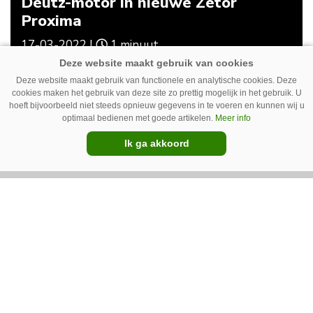
Deutz-motor in nieuwe Zetor
Proxima
17-03-2022 |
1 minuut
Deze website maakt gebruik van functionele en analytische cookies. Deze
cookies maken het gebruik van deze site zo prettig mogelijk in het gebruik. U
Meer gerelateerd
hoeft bijvoorbeeld niet steeds opnieuw gegevens in te voeren en kunnen wij u
optimaal bedienen met goede artikelen.
Meer info
Ik ga akkoord
Nieuwsbrief LandbouwMechanisatie
Wekelijks nieuws over techniek in de
akkerbouw
Inschrijven