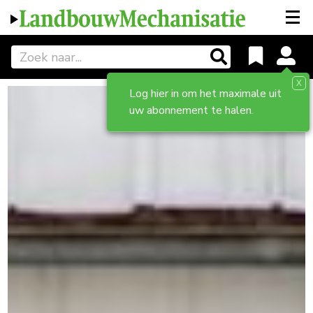
X
Log hier in om het maximale uit
uw abonnement te halen.