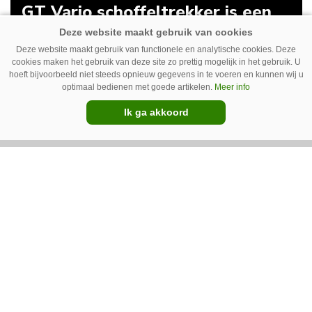
GT Vario schoffeltrekker is een
Drentse doener
Deze website maakt gebruik van functionele en analytische cookies. Deze
Schoffelspecialist Hengers uit Coevorden (Dr.)
cookies maken het gebruik van deze site zo prettig mogelijk in het gebruik. U
heeft in samenwerking met machinebouwer
hoeft bijvoorbeeld niet steeds opnieuw gegevens in te voeren en kunnen wij u
optimaal bedienen met goede artikelen.
Meer info
Macon in Kraggenburg (Fl.) een
Ik ga akkoord
schoffeltrekker gebouwd. Eenvoudig en licht,
Premium
dat waren de vereisten. En dat is met de GT
Vario aardig gelukt.
Photoheyler Spoty 9300 –
Nieuwe en eenvoudige