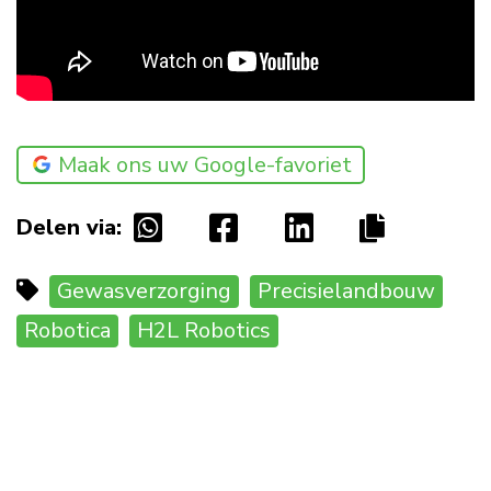
Maak ons uw Google-favoriet
Delen via:
Gewasverzorging
Precisielandbouw
Robotica
H2L Robotics