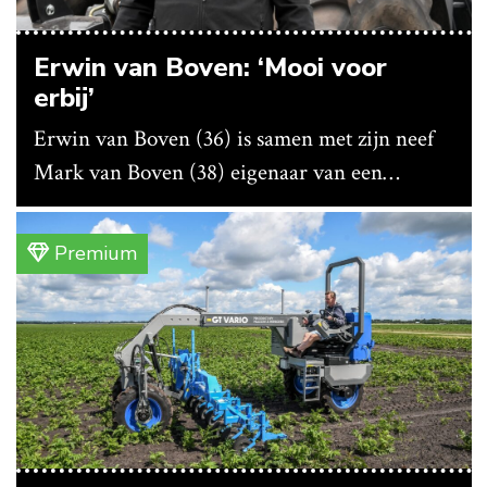
Erwin van Boven: ‘Mooi voor
erbij’
Erwin van Boven (36) is samen met zijn neef
Mark van Boven (38) eigenaar van een
gemengd bedrijf in Erica (Dr.). Achter hun
akkerbouwbedrijf liggen de stallen waar ze
Premium
vleeskippen houden. In de schuur vooraan is
het qua trekkers allemaal blauw, waaronder de
New Holland T7070 voor de trekkertrek.