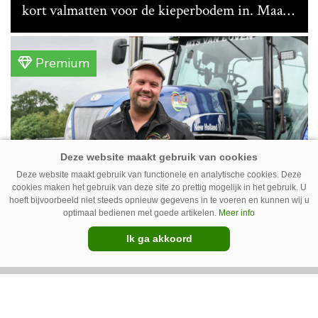
kort valmatten voor de kieperbodem in. Maar
vanwege lange levertijden produceert het
bedrijf ze nu in eigen huis.
Premium
Deze website maakt gebruik van functionele en analytische cookies. Deze
cookies maken het gebruik van deze site zo prettig mogelijk in het gebruik. U
hoeft bijvoorbeeld niet steeds opnieuw gegevens in te voeren en kunnen wij u
optimaal bedienen met goede artikelen.
Meer info
Erwin van Boven: ‘Mooi voor
Ik ga akkoord
erbij’
Erwin van Boven (36) is samen met zijn neef
Mark van Boven (38) eigenaar van een