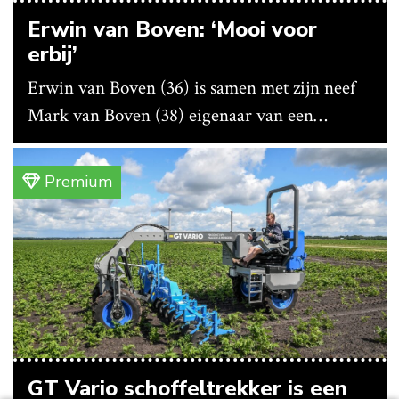
Erwin van Boven: ‘Mooi voor
erbij’
Erwin van Boven (36) is samen met zijn neef
Mark van Boven (38) eigenaar van een
gemengd bedrijf in Erica (Dr.). Achter hun
akkerbouwbedrijf liggen de stallen waar ze
Premium
vleeskippen houden. In de schuur vooraan is
het qua trekkers allemaal blauw, waaronder de
New Holland T7070 voor de trekkertrek.
GT Vario schoffeltrekker is een