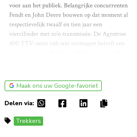
voor aan het publiek. Belangrijke concurrenten
Fendt en John Deere bouwen op dat moment al
respectievelijk twaalf en tien jaar een
viercilinder met zo’n transmissie. De Agrotron
400 TTV-serie valt wat vermogen betreft een
beetje tussen de K400- en M400-serie in. De
Maak ons uw Google-favoriet
Delen via:
Trekkers