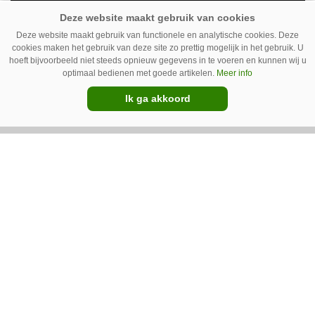
Drentse doener
Schoffelspecialist Hengers uit Coevorden (Dr.)
Deze website maakt gebruik van functionele en analytische cookies. Deze
cookies maken het gebruik van deze site zo prettig mogelijk in het gebruik. U
heeft in samenwerking met machinebouwer
hoeft bijvoorbeeld niet steeds opnieuw gegevens in te voeren en kunnen wij u
optimaal bedienen met goede artikelen.
Meer info
Macon in Kraggenburg (Fl.) een
Ik ga akkoord
schoffeltrekker gebouwd. Eenvoudig en licht,
Premium
dat waren de vereisten. En dat is met de GT
Vario aardig gelukt.
Photoheyler Spoty 9300 –
Nieuwe en eenvoudige
spotsprayer