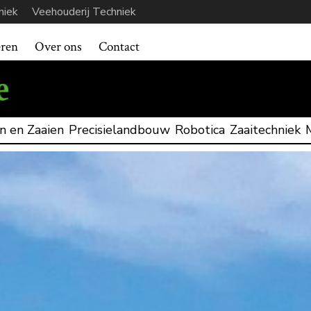
niek
Veehouderij Techniek
eren
Over ons
Contact
n en Zaaien
Precisielandbouw
Robotica
Zaaitechniek