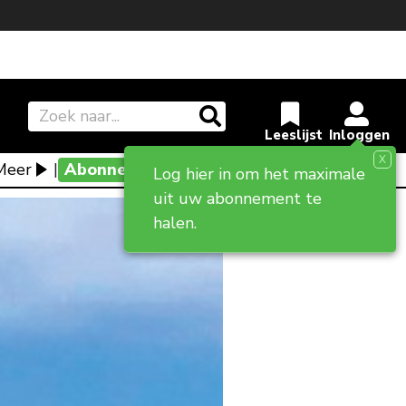
X
Meer
|
Abonneevoordeel
Log hier in om het maximale
uit uw abonnement te
halen.