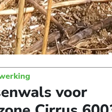
werking
enwals voor
one Cirrus 600