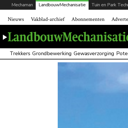
Mechaman
LandbouwMechanisatie
Tuin en Park Tech
Nieuws
Vakblad-archief
Abonnementen
Advert
Trekkers
Grondbewerking
Gewasverzorging
Pote