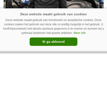
Deze website maakt gebruik van functionele en analytische cookies. Deze
Erwin van Boven: ‘Mooi voor
cookies maken het gebruik van deze site zo prettig mogelijk in het gebruik. U
hoeft bijvoorbeeld niet steeds opnieuw gegevens in te voeren en kunnen wij u
erbij’
optimaal bedienen met goede artikelen.
Meer info
Erwin van Boven (36) is samen met zijn neef
Ik ga akkoord
Mark van Boven (38) eigenaar van een
gemengd bedrijf in Erica (Dr.). Achter hun
akkerbouwbedrijf liggen de stallen waar ze
Premium
vleeskippen houden. In de schuur vooraan is
het qua trekkers allemaal blauw, waaronder de
New Holland T7070 voor de trekkertrek.