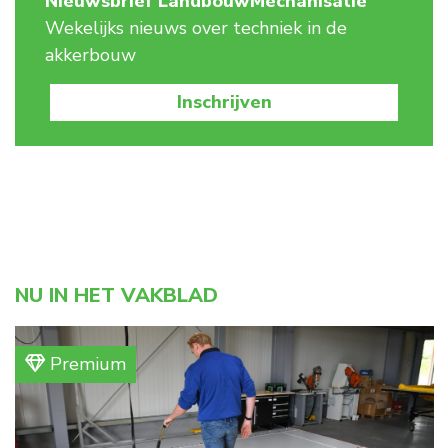
Nieuwsbrief LandbouwMechanisatie
Wekelijks nieuws over techniek in de
akkerbouw
Inschrijven
NU IN HET VAKBLAD
Premium