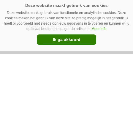
Deze website maakt gebruik van functionele en analytische cookies. Deze
cookies maken het gebruik van deze site zo prettig mogelijk in het gebruik. U
hoeft bijvoorbeeld niet steeds opnieuw gegevens in te voeren en kunnen wij u
optimaal bedienen met goede artikelen.
Meer info
Zo worden de valmatten van Zibo
Ik ga akkoord
gemaakt
Zinger Mechanisatie uit Borger kocht tot voor
kort valmatten voor de kieperbodem in. Maar
vanwege lange levertijden produceert het
bedrijf ze nu in eigen huis.
Premium