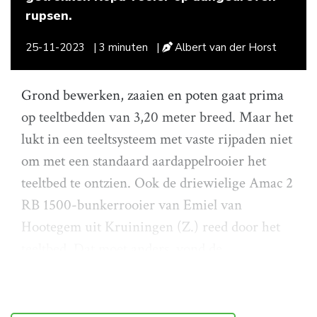
rupsen.
25-11-2023
| 3 minuten
|
Albert van der Horst
Grond bewerken, zaaien en poten gaat prima
op teeltbedden van 3,20 meter breed. Maar het
lukt in een teeltsysteem met vaste rijpaden niet
om met een standaard aardappelrooier het
teeltbed te ontzien. Ook de driewielige Amac 2
RB 1500-bunkerrooier van Emiel van
Hootegem uit Kruiningen (Z.) reed door het
teeltbed. Dat moet anders, vond de