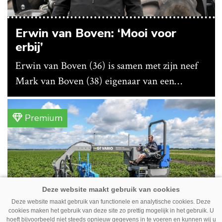
Erwin van Boven: ‘Mooi voor
erbij’
Erwin van Boven (36) is samen met zijn neef
Mark van Boven (38) eigenaar van een
gemengd bedrijf in Erica (Dr.). Achter hun
akkerbouwbedrijf liggen de stallen waar ze
Premium
vleeskippen houden. In de schuur vooraan is
het qua trekkers allemaal blauw, waaronder de
New Holland T7070 voor de trekkertrek.
Deze website maakt gebruik van functionele en analytische cookies. Deze
cookies maken het gebruik van deze site zo prettig mogelijk in het gebruik. U
hoeft bijvoorbeeld niet steeds opnieuw gegevens in te voeren en kunnen wij u