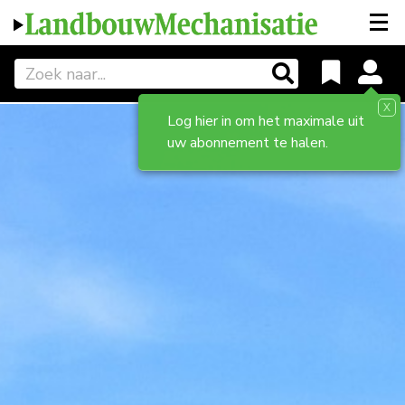
X
Log hier in om het maximale uit
uw abonnement te halen.