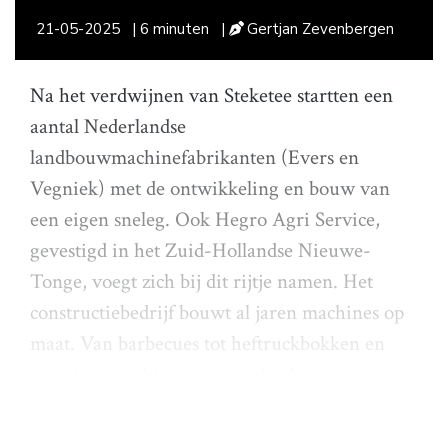
21-05-2025
| 6 minuten
|
Gertjan Zevenbergen
Na het verdwijnen van Steketee startten een
aantal Nederlandse
landbouwmachinefabrikanten (Evers en
Vegniek) met de ontwikkeling en bouw van
een eigen sneleg. Ook Hegro Agri Service,
gevestigd in het Zuid-Hollandse Nieuwe-
Tonge, voegt zich bij dit rijtje namen. Het
constructiebedrijf bouwt al jaren machines op
maat. Van barbecues tot heftruckbokken en
van afwaterschijven en overlaadwagens tot