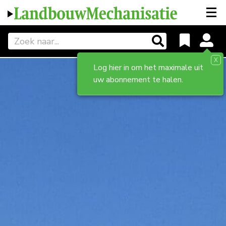
X
Log hier in om het maximale uit
uw abonnement te halen.