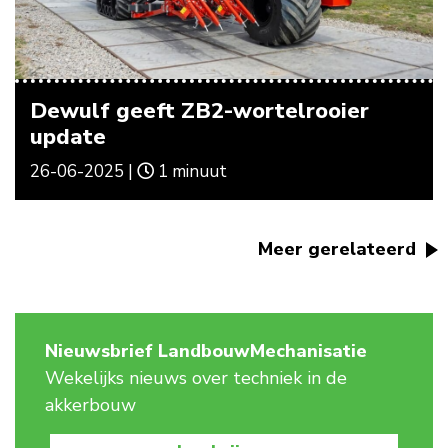
Dewulf geeft ZB2-wortelrooier
update
26-06-2025 |
1 minuut
Meer gerelateerd
Nieuwsbrief LandbouwMechanisatie
Wekelijks nieuws over techniek in de
akkerbouw