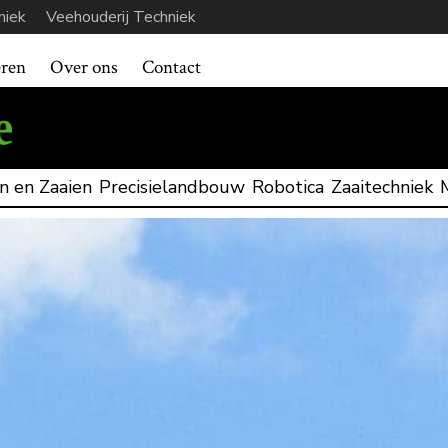
niek
Veehouderij Techniek
eren
Over ons
Contact
n en Zaaien
Precisielandbouw
Robotica
Zaaitechniek