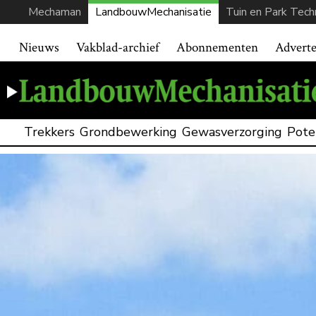
Mechaman
LandbouwMechanisatie
Tuin en Park Tech
Nieuws
Vakblad-archief
Abonnementen
Advert
Trekkers
Grondbewerking
Gewasverzorging
Pote