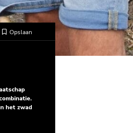
Opslaan
maatschap
combinatie.
in het zwad