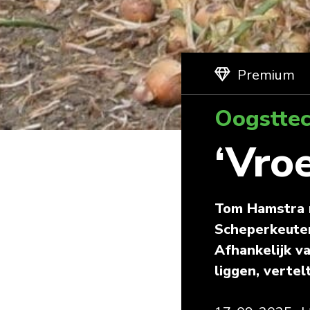
Premium
Oogsttec
‘Vro
Tom Hamstra r
Scheperkeuter
Afhankelijk v
liggen, vertelt