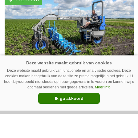
vleeskippen houden. In de schuur vooraan is
het qua trekkers allemaal blauw, waaronder de
New Holland T7070 voor de trekkertrek.
GT Vario schoffeltrekker is een
Deze website maakt gebruik van functionele en analytische cookies. Deze
cookies maken het gebruik van deze site zo prettig mogelijk in het gebruik. U
Drentse doener
hoeft bijvoorbeeld niet steeds opnieuw gegevens in te voeren en kunnen wij u
optimaal bedienen met goede artikelen.
Meer info
Schoffelspecialist Hengers uit Coevorden (Dr.)
Ik ga akkoord
heeft in samenwerking met machinebouwer
Macon in Kraggenburg (Fl.) een
schoffeltrekker gebouwd. Eenvoudig en licht,
Premium
dat waren de vereisten. En dat is met de GT