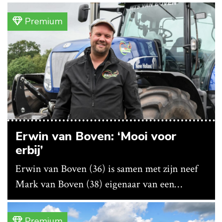
bedrijf ze nu in eigen huis.
Premium
Erwin van Boven: ‘Mooi voor
erbij’
Erwin van Boven (36) is samen met zijn neef
Mark van Boven (38) eigenaar van een
gemengd bedrijf in Erica (Dr.). Achter hun
akkerbouwbedrijf liggen de stallen waar ze
Premium