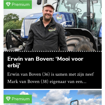
bedrijf ze nu in eigen huis.
Premium
Erwin van Boven: ‘Mooi voor
erbij’
Erwin van Boven (36) is samen met zijn neef
Mark van Boven (38) eigenaar van een
gemengd bedrijf in Erica (Dr.). Achter hun
akkerbouwbedrijf liggen de stallen waar ze
Premium
vleeskippen houden. In de schuur vooraan is