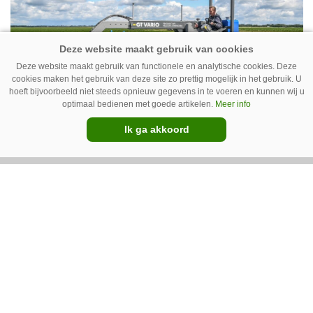
het qua trekkers allemaal blauw, waaronder de
New Holland T7070 voor de trekkertrek.
Deze website maakt gebruik van functionele en analytische cookies. Deze
cookies maken het gebruik van deze site zo prettig mogelijk in het gebruik. U
hoeft bijvoorbeeld niet steeds opnieuw gegevens in te voeren en kunnen wij u
optimaal bedienen met goede artikelen.
Meer info
Ik ga akkoord
GT Vario schoffeltrekker is een
Drentse doener
Schoffelspecialist Hengers uit Coevorden (Dr.)
heeft in samenwerking met machinebouwer
Macon in Kraggenburg (Fl.) een
schoffeltrekker gebouwd. Eenvoudig en licht,
Premium
dat waren de vereisten. En dat is met de GT
Vario aardig gelukt.