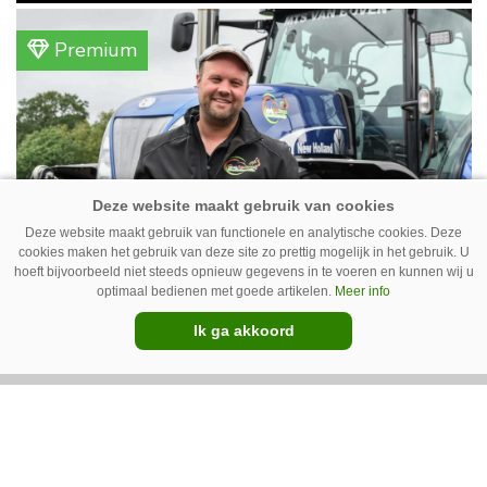
vanwege lange levertijden produceert het
bedrijf ze nu in eigen huis.
Premium
Deze website maakt gebruik van functionele en analytische cookies. Deze
cookies maken het gebruik van deze site zo prettig mogelijk in het gebruik. U
hoeft bijvoorbeeld niet steeds opnieuw gegevens in te voeren en kunnen wij u
optimaal bedienen met goede artikelen.
Meer info
Erwin van Boven: ‘Mooi voor
erbij’
Ik ga akkoord
Erwin van Boven (36) is samen met zijn neef
Mark van Boven (38) eigenaar van een
gemengd bedrijf in Erica (Dr.). Achter hun
akkerbouwbedrijf liggen de stallen waar ze