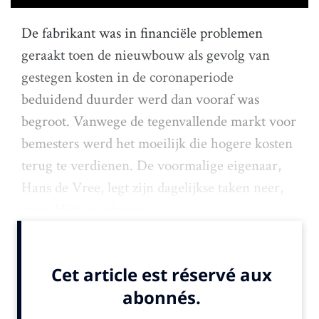
De fabrikant was in financiële problemen
geraakt toen de nieuwbouw als gevolg van
gestegen kosten in de coronaperiode
beduidend duurder werd dan vooraf was
begroot. Vanwege de tegenvallende markt voor
bemesters werd het moeilijk die hogere kosten
terug te verdienen. De voormalige eigenaar,
Hans de Vree, legt zijn dagelijkse taken neer,
maar blijft op afroep