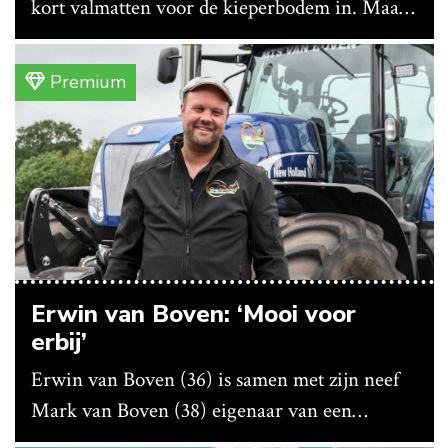
kort valmatten voor de kieperbodem in. Maar
vanwege lange levertijden produceert het
bedrijf ze nu in eigen huis.
Premium
Erwin van Boven: ‘Mooi voor
erbij’
Erwin van Boven (36) is samen met zijn neef
Mark van Boven (38) eigenaar van een
gemengd bedrijf in Erica (Dr.). Achter hun