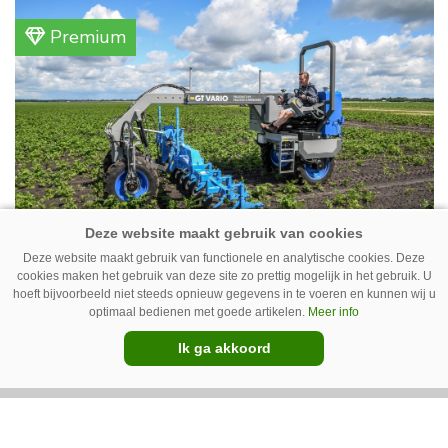
akkerbouwbedrijf liggen de stallen waar ze
Premium
vleeskippen houden. In de schuur vooraan is
het qua trekkers allemaal blauw, waaronder de
New Holland T7070 voor de trekkertrek.
Deze website maakt gebruik van functionele en analytische cookies. Deze
GT Vario schoffeltrekker is een
cookies maken het gebruik van deze site zo prettig mogelijk in het gebruik. U
Drentse doener
hoeft bijvoorbeeld niet steeds opnieuw gegevens in te voeren en kunnen wij u
optimaal bedienen met goede artikelen.
Meer info
Schoffelspecialist Hengers uit Coevorden (Dr.)
Ik ga akkoord
heeft in samenwerking met machinebouwer
Macon in Kraggenburg (Fl.) een
schoffeltrekker gebouwd. Eenvoudig en licht,
Premium