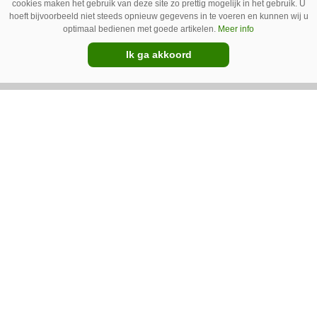
cookies maken het gebruik van deze site zo prettig mogelijk in het gebruik. U
hoeft bijvoorbeeld niet steeds opnieuw gegevens in te voeren en kunnen wij u
Erwin van Boven (36) is samen met zijn neef
optimaal bedienen met goede artikelen.
Meer info
Mark van Boven (38) eigenaar van een
Ik ga akkoord
gemengd bedrijf in Erica (Dr.). Achter hun
akkerbouwbedrijf liggen de stallen waar ze
Premium
vleeskippen houden. In de schuur vooraan is
het qua trekkers allemaal blauw, waaronder de
New Holland T7070 voor de trekkertrek.
GT Vario schoffeltrekker is een
Drentse doener
Schoffelspecialist Hengers uit Coevorden (Dr.)