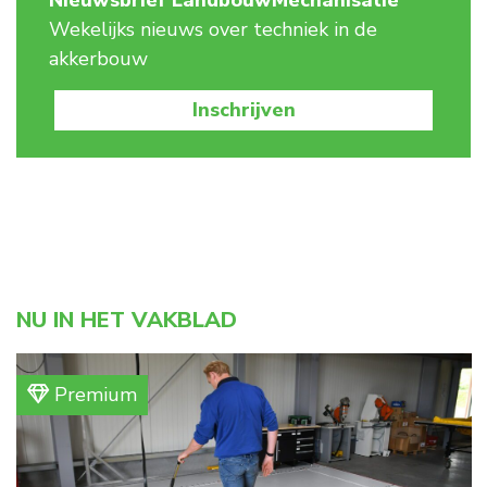
Nieuwsbrief LandbouwMechanisatie
Wekelijks nieuws over techniek in de
akkerbouw
Inschrijven
NU IN HET VAKBLAD
Premium