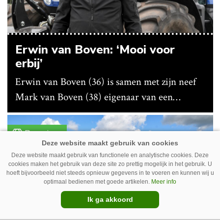
Erwin van Boven: ‘Mooi voor
erbij’
Erwin van Boven (36) is samen met zijn neef
Mark van Boven (38) eigenaar van een
gemengd bedrijf in Erica (Dr.). Achter hun
akkerbouwbedrijf liggen de stallen waar ze
Premium
vleeskippen houden. In de schuur vooraan is
het qua trekkers allemaal blauw, waaronder de
Deze website maakt gebruik van functionele en analytische cookies. Deze
cookies maken het gebruik van deze site zo prettig mogelijk in het gebruik. U
New Holland T7070 voor de trekkertrek.
hoeft bijvoorbeeld niet steeds opnieuw gegevens in te voeren en kunnen wij u
optimaal bedienen met goede artikelen.
Meer info
Ik ga akkoord